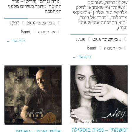
"גולה גנדום" פירושו – פרח
שלומי ברכה, גיטריסט
החיטה. מדובר בשירים מלפני
"משינה" ומי שאחראי לחלק
המהפכה
מלהיטי נצח שלה ("אופטיקאי
מדופלם", "בדרך אל הים",
"היא התווכחה אתו שעות"
1 באוקטובר 2016
17:37
ועוד),
אין תגובות
benni
1 באוקטובר 2016
17:38
קרא עוד ←
אין תגובות
benni
קרא עוד ←
"נושמת" – מאיה בוסקילה
שלומי שבת – האוסף