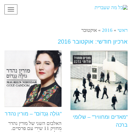
תפריט
ראשי
»
2016
»
אוקטובר
ארכיון חודשי: אוקטובר 2016
"גוֹלֶה גַנְדוֹם" – מורין נהדר
"מאדים ומחוויר" – שלומי
האלבום השני של מורין נהדר
ברכה
מחזיק 11 שירי עם פרסיים.