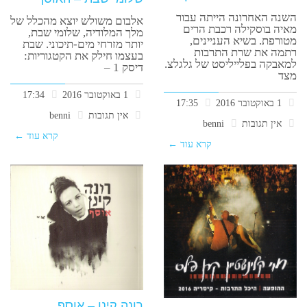
השנה האחרונה הייתה עבור
אלבום משולש יוצא מהכלל של
מאיה בוסקילה רכבת הרים
מלך המלודיה, שלומי שבת,
מטורפת. בשיא העניינים,
יותר מזרחי מים-תיכוני. שבת
רתמה את שרת התרבות
בעצמו חילק את הקטגוריות:
למאבקה בפלייליסט של גלגלצ.
דיסק 1 –
מצד
1 באוקטובר 2016
17:34
1 באוקטובר 2016
17:35
אין תגובות
benni
אין תגובות
benni
קרא עוד ←
קרא עוד ←
רונה קינן – אוסף