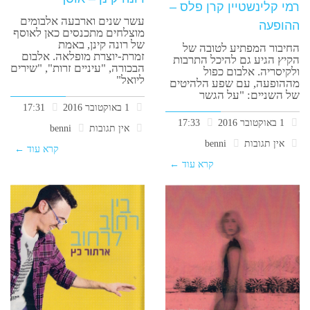
רמי קלינשטיין קרן פלס –
עשר שנים וארבעה אלבומים
ההופעה
מוצלחים מתכנסים כאן לאוסף
של רונה קינן, באמת
החיבור המפתיע לטובה של
זמרת-יוצרת מופלאה. אלבום
הקיץ הגיע גם להיכל התרבות
הבכורה, "עיניים זרות", "שירים
ולקיסריה. אלבום כפול
ליואל"
מההופעה, עם שפע הלהיטים
של השניים: "על הגשר
1 באוקטובר 2016
17:31
1 באוקטובר 2016
17:33
אין תגובות
benni
אין תגובות
benni
קרא עוד ←
קרא עוד ←