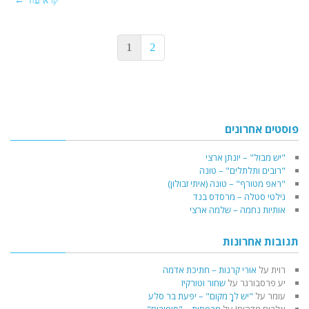
קרא עוד ←
1
2
פוסטים אחרונים
"יש מבול" – יונתן ארצי
"רובים ותלתלים" – טונה
"ראפ מטורף" – טונה (איתי זבולון)
גילטי סטלה – מרסדס בנד
אותיות נחמה – שלמה ארצי
תגובות אחרונות
רוית
על
אורי קרנות – חתיכת אדמה
יע פרסבורגר
על
שחור וטורקיז
עומר
על
"יש לךָ מקום" – יפעת בר סלע