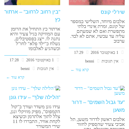
"בין רחוב לרחוב" – ארתור
שירלי קונס
כץ
אלבום מיוחד, השלישי במספר
של קונס, זמרת אינדי בלתי
ארתור כץ התחיל את הרומן
מתפשרת ואם לא שמעתם
עם המוזיקה בגיל צעיר והיא
עליה עד עכשיו, אתם לא לבד.
נתנה לו. ייצג בפסטיבלים,
ערבוב
נשלח כ"ילד פלא" לחו"ל
וכשהגיע לאלבומו
1 באוקטובר 2016
17:29
1 באוקטובר 2016
17:28
אין תגובות
benni
אין תגובות
benni
קרא עוד ←
קרא עוד ←
"הלילה שלךְ" – עידו גונן
"עד גבול השמים" – דרור
עידו גונן משדר ועורך ב"קול
משען
הקמפוס", מפיק מוזיקלי ונגן,
צלל לתוך אלתרמן וכשיצא
אלבום ראשון לדרור משען, תל
לקחת אוויר, התבררו לו 11
אביבי צעיר שהספיק לחזור
שירי המשורר