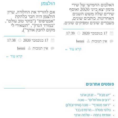
הולצמן
האלבום החמישי של שירי
מימון יצא ביוני 2020 ואוסף
אם להוריד את החלודה, שרון
שירים שלה משש השנים
הולצמן היה חבר בלהקת
האחרונות. כותבים שונים,
"אבטיפוס" ("בוקר טוב עולם",
מעבדים שונים ומפיקים שונים.
"במורד הגרון", "תשאירי לי
מקום לחבק אותך"),
17 בנובמבר 2020
17:39
17 בנובמבר 2020
17:38
אין תגובות
benni
אין תגובות
benni
קרא עוד ←
קרא עוד ←
פוסטים אחרונים
"יש מבול" – יונתן ארצי
"רובים ותלתלים" – טונה
"ראפ מטורף" – טונה (איתי זבולון)
גילטי סטלה – מרסדס בנד
אותיות נחמה – שלמה ארצי