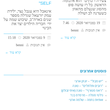
צעירה ו"בתים" הוא אלבומה
SELF"
הראשון. בל רז עושה פופ
מהסוג שנעלם מהאוזן
אינאבל היא ענבל נצר, ילידת
כשעדנה לב ושולה
עמק יזרעאל שגדלה מספר
שנים בארה"ב. שיבוש שמה על
19 בפברואר 2020
7:46
ידי חבריה הילדים יצר את
הכינוי
אין תגובות
benni
קרא עוד ←
9 בפברואר 2020
15:18
אין תגובות
benni
קרא עוד ←
פוסטים אחרונים
"יש מבול" – יונתן ארצי
"רובים ותלתלים" – טונה
"ראפ מטורף" – טונה (איתי זבולון)
גילטי סטלה – מרסדס בנד
אותיות נחמה – שלמה ארצי