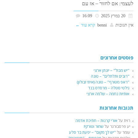
לעצמי: אם לחזור – אז עם
20 במרץ 2025
16:09
אין תגובות
benni
קרא עוד ←
פוסטים אחרונים
"יש מבול" – יונתן ארצי
"רובים ותלתלים" – טונה
"ראפ מטורף" – טונה (איתי זבולון)
גילטי סטלה – מרסדס בנד
אותיות נחמה – שלמה ארצי
תגובות אחרונות
רוית
על
אורי קרנות – חתיכת אדמה
יע פרסבורגר
על
שחור וטורקיז
עומר
על
"יש לךָ מקום" – יפעת בר סלע
אלבום מדהים!
על
מרפסות – "סיפורים"