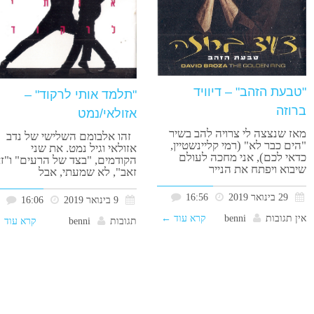
"טבעת הזהב" – דיוויד
"תלמד אותי לרקוד" –
ברוזה
אזולאי/נמט
מאז שנצצה לי צרויה להב בשיר
זהו אלבומם השלישי של נדב
"הים כבר לא" (רמי קליינשטיין,
אזולאי וגיל נמט. את שני
כדאי לכם), אני מחכה לעולם
הקודמים, "בצד של הרעים" ו"ז
שיבוא ויפתח את הנייר
זאב", לא שמעתי, אבל
29 בינואר 2019
16:56
9 בינואר 2019
16:06
אין תגובות
benni
קרא עוד ←
תגובות
benni
קרא עוד 