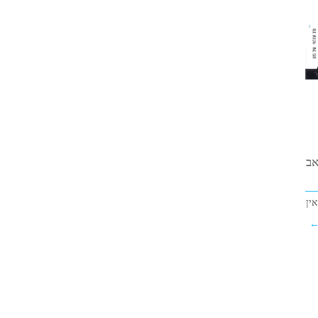
אב
אין
←