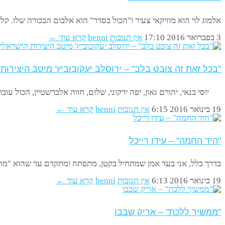
אלמוג לוי הוא מוזיקאי צעיר ו"הכול בסדר" הוא אלבום הבכורה שלו. קלידן מו
3 בפברואר 2016
17:10
אין תגובות
benni
קרא עוד ←
"בכל זאת זה צובט בלב" – ירוסלב יעקובוביץ' מיטב היצירות
יוסי בנאי, יהורם גאון, יפה ירקוני, שלום, חווה אלברשטיין, הכול עובר 
19 בינואר 2016
6:15
אין תגובות
benni
קרא עוד ←
"היד החמה" – עידן רייכל
בדרך כלל, אני בעד אמן שמתחיל בקטן, מתפתח ומתקדם עד שהוא "מתי
19 בינואר 2016
6:13
אין תגובות
benni
קרא עוד ←
"ממשיך ללכת" – אריק שבבו