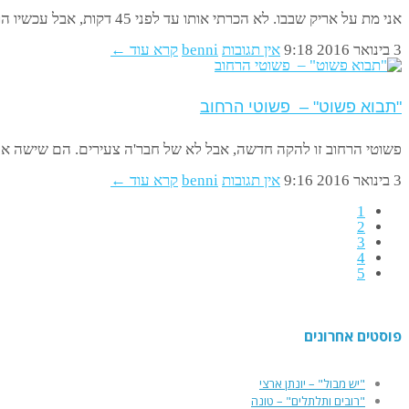
אני מת על אריק שבבו. לא הכרתי אותו עד לפני 45 דקות, אבל עכשיו הוא שבה אותי. ומה הפלא? "ממשיך
3 בינואר 2016
9:18
אין תגובות
benni
קרא עוד ←
"תבוא פשוט" – פשוטי הרחוב
פשוטי הרחוב זו להקה חדשה, אבל לא של חבר'ה צעירים. הם שישה אנש
3 בינואר 2016
9:16
אין תגובות
benni
קרא עוד ←
1
2
3
4
5
פוסטים אחרונים
"יש מבול" – יונתן ארצי
"רובים ותלתלים" – טונה