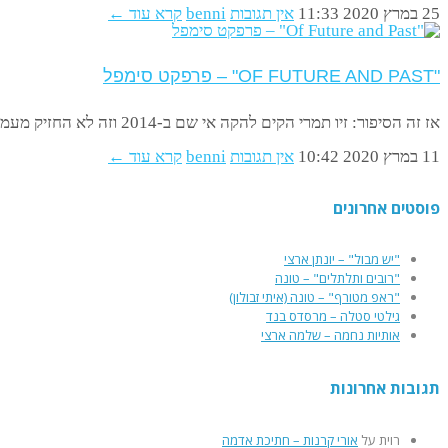
25 במרץ 2020
11:33
אין תגובות
benni
קרא עוד ←
"OF FUTURE AND PAST" – פרפקט סימפל
אז זה הסיפור: זיו תמרי הקים להקה אי שם ב-2014 וזה לא החזיק מעמד. התעקש-התעקש, עברו השנים, מצא נגנים וזמרת
11 במרץ 2020
10:42
אין תגובות
benni
קרא עוד ←
פוסטים אחרונים
"יש מבול" – יונתן ארצי
"רובים ותלתלים" – טונה
"ראפ מטורף" – טונה (איתי זבולון)
גילטי סטלה – מרסדס בנד
אותיות נחמה – שלמה ארצי
תגובות אחרונות
רוית
על
אורי קרנות – חתיכת אדמה