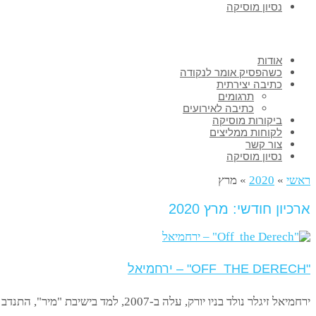
נסיון מוסיקה
אודות
כשהפסיק אומר לנקודה
כתיבה יצירתית
תרגומים
כתיבה לאירועים
ביקורות מוסיקה
לקוחות ממליצים
צור קשר
נסיון מוסיקה
ראשי
»
2020
»
מרץ
ארכיון חודשי: מרץ 2020
"OFF THE DERECH" – ירחמיאל
ירחמיאל זיגלר נולד בניו יורק, עלה ב-2007, למד בישיבת "מיר", התנדב להופעות בפני חיילים ויצא בשאלה. לא "חויזר", אלא "יויצא".