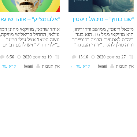
"שם בחוץ" – מיכאל ריפטין
"אלבומצ'יק" – אוהד שרגאי
מיכאל ריפטין, ממושב ורד יריחו,
אוהד שרגאי, מוזיקאי מחונן וזמר
הוא מוזיקאי מגיל 16. הוא בוגר
עילאי, התחיל בריאליטי מוזיקה,
ביה"ס לאמנויות הבמה "כנפיים"
עשה סטאז' אצל עילי בוטנר
והיה סולן להקת "יורדי הפסגה"
ב"ילדי החוץ" ויש לו גם דברים
27 באוגוסט 2020
15:16
19 באוגוסט 2020
6:56
אין תגובות
benni
קרא עוד ←
אין תגובות
benni
קרא עוד 