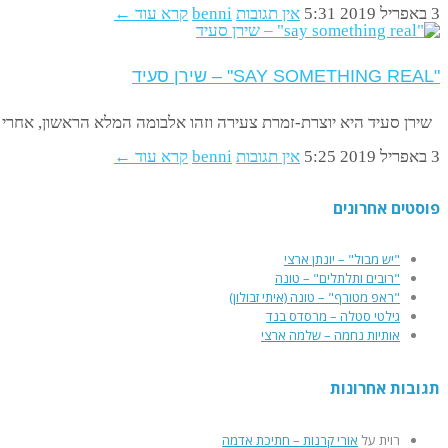
3 באפריל 2019
5:31
אין תגובות
benni
קרא עוד ←
"SAY SOMETHING REAL" – שירן סעיד
שירן סעיד היא יוצרת-זמרת צעירה וזהו אלבומה המלא הראשון, אחרי ep שהוציאה אי שם אחורה, כפרויקט בתקופת לימודיה. אלבום
3 באפריל 2019
5:25
אין תגובות
benni
קרא עוד ←
פוסטים אחרונים
"יש מבול" – יונתן ארצי
"רובים ותלתלים" – טונה
"ראפ מטורף" – טונה (איתי זבולון)
גילטי סטלה – מרסדס בנד
אותיות נחמה – שלמה ארצי
תגובות אחרונות
רוית
על
אורי קרנות – חתיכת אדמה