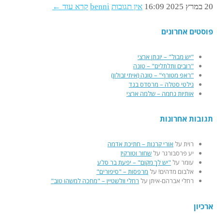
20 במרץ 2025
16:09
אין תגובות
benni
קרא עוד ←
פוסטים אחרונים
"יש מבול" – יונתן ארצי
"רובים ותלתלים" – טונה
"ראפ מטורף" – טונה (איתי זבולון)
גילטי סטלה – מרסדס בנד
אותיות נחמה – שלמה ארצי
תגובות אחרונות
רוית
על
אורי קרנות – חתיכת אדמה
יע פרסבורגר
על
שחור וטורקיז
עומר
על
"יש לךָ מקום" – יפעת בר סלע
אלבום מדהים!
על
מרפסות – "סיפורים"
רחלי אברהם-איתן
על
רחלי וולשטיין – "מחכה למשהו טוב"
ארכיון