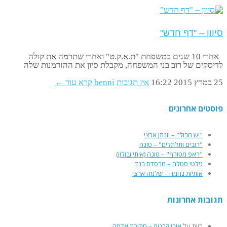
סיוון – "דף חדש"
אחרי 10 שנים במשפחת "ת.א.ק.ט" ואחרי שתרמה את קולה
לדיסקים של רוב בני המשפחה, מקבלת סיון את ההזדמנות שלה
25 במרץ 2015
16:22
אין תגובות
benni
קרא עוד ←
פוסטים אחרונים
"יש מבול" – יונתן ארצי
"רובים ותלתלים" – טונה
"ראפ מטורף" – טונה (איתי זבולון)
גילטי סטלה – מרסדס בנד
אותיות נחמה – שלמה ארצי
תגובות אחרונות
רוית
על
אורי קרנות – חתיכת אדמה