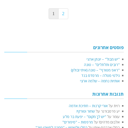
1
2
פוסטים אחרונים
"יש מבול" – יונתן ארצי
"רובים ותלתלים" – טונה
"ראפ מטורף" – טונה (איתי זבולון)
גילטי סטלה – מרסדס בנד
אותיות נחמה – שלמה ארצי
תגובות אחרונות
רוית
על
אורי קרנות – חתיכת אדמה
יע פרסבורגר
על
שחור וטורקיז
עומר
על
"יש לךָ מקום" – יפעת בר סלע
אלבום מדהים!
על
מרפסות – "סיפורים"
רחלי אברהם-איתן
על
רחלי וולשטיין – "מחכה למשהו טוב"