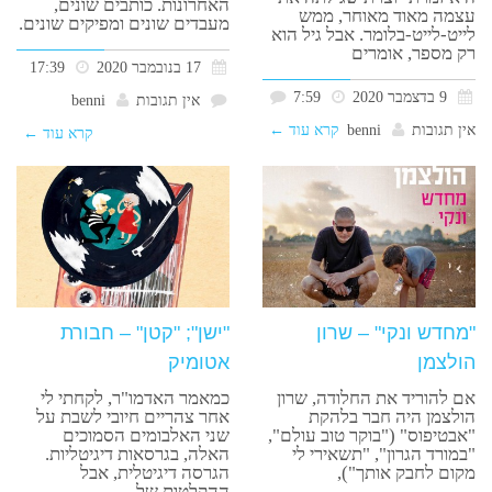
האחרונות. כותבים שונים,
עצמה מאוד מאוחר, ממש
מעבדים שונים ומפיקים שונים.
לייט-לייט-בלומר. אבל גיל הוא
רק מספר, אומרים
17 בנובמבר 2020
17:39
9 בדצמבר 2020
7:59
אין תגובות
benni
אין תגובות
benni
קרא עוד ←
קרא עוד ←
"מחדש ונקי" – שרון
"ישן"; "קטן" – חבורת
הולצמן
אטומיק
אם להוריד את החלודה, שרון
כמאמר האדמו"ר, לקחתי לי
הולצמן היה חבר בלהקת
אחר צהריים חיובי לשבת על
"אבטיפוס" ("בוקר טוב עולם",
שני האלבומים הסמוכים
"במורד הגרון", "תשאירי לי
האלה, בגרסאות דיגיטליות.
מקום לחבק אותך"),
הגרסה דיגיטלית, אבל
ההקלטות של