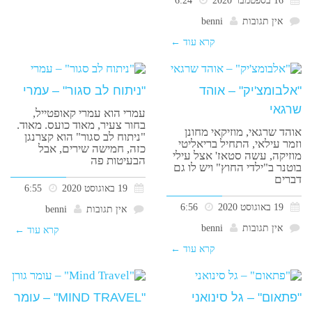
16 בספטמבר 2020
6:24
אין תגובות
benni
קרא עוד ←
"אלבומצ'יק" – אוהד
"ניתוח לב סגור" – עמרי
שרגאי
עמרי הוא עמרי קאופטייל,
בחור צעיר, מאוד כועס. מאוד.
אוהד שרגאי, מוזיקאי מחונן
"ניתוח לב סגור" הוא קצרנגן
וזמר עילאי, התחיל בריאליטי
כזה, חמישה שירים, אבל
מוזיקה, עשה סטאז' אצל עילי
הבעיטות פה
בוטנר ב"ילדי החוץ" ויש לו גם
דברים
19 באוגוסט 2020
6:55
19 באוגוסט 2020
6:56
אין תגובות
benni
אין תגובות
benni
קרא עוד ←
קרא עוד ←
"פתאום" – גל סינואני
"MIND TRAVEL" – עומר