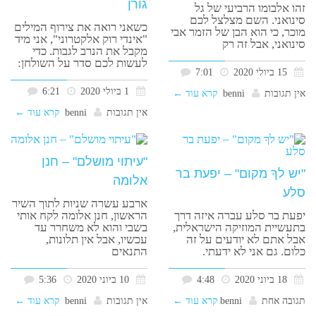
גורן
זהו אלבומו הרביעי של גל
סינואני. השם מצלצל לכם
כשאני רואה את צירוף המילים
מוכר, כי הוא הבן של הזמר אבי
"אינדי רוק אלקטרוני", אני מיד
סינואני, אבל זה רק
מקבל את הנרב לגבות. כדי
לעשות לכם סדר על השולחן:
15 ביולי 2020
7:01
1 ביולי 2020
6:21
אין תגובות
benni
קרא עוד ←
אין תגובות
benni
קרא עוד ←
"עיתוי מושלם" – חנן
"יש לךָ מקום" – יפעת בר
אלומה
סלע
ארבע עשרה שניות לתוך השיר
יפעת בר סלע עברה איזה דרך
הראשון, חנן אלומה לקח אותי
בתעשיית המוזיקה הישראלית,
בשבי והוא לא משחרר עד
אבל אתם לא יודעים על זה
עכשיו, אבל אין תלונות,
כלום. גם אני לא ידעתי.
התנאים
18 ביוני 2020
4:48
10 ביוני 2020
5:36
תגובה אחת
benni
קרא עוד ←
אין תגובות
benni
קרא עוד ←