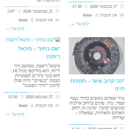
17 בנובמבר 2020
17:38
21 באוקטובר 2020
5:07
אין תגובות
benni
אין תגובות
benni
קרא עוד ←
קרא עוד ←
"שם בחוץ" – מיכאל
ריפטין
מיכאל ריפטין, ממושב ורד
יריחו, הוא מוזיקאי מגיל 16.
הוא בוגר ביה"ס לאמנויות
הבמה "כנפיים" והיה סולן
"הכי קרוב שיש" – תמונות
להקת "יורדי הפסגה"
חיינו
27 באוגוסט 2020
15:16
נגיד שאתם נוסעים בדרך נעמי
שמר, נגיד. פונים ברחוב אילנית
אין תגובות
benni
ומגיעים לכיכר. ימינה זה רחוב
האחים והאחיות, שמאלה –
קרא עוד ←
שדרות