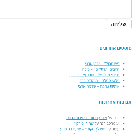
וסטים אחרונים
"יש מבול" – יונתן ארצי
"רובים ותלתלים" – טונה
"ראפ מטורף" – טונה (איתי זבולון)
גילטי סטלה – מרסדס בנד
אותיות נחמה – שלמה ארצי
גובות אחרונות
רוית
על
אורי קרנות – חתיכת אדמה
יע פרסבורגר
על
שחור וטורקיז
עומר
על
"יש לךָ מקום" – יפעת בר סלע