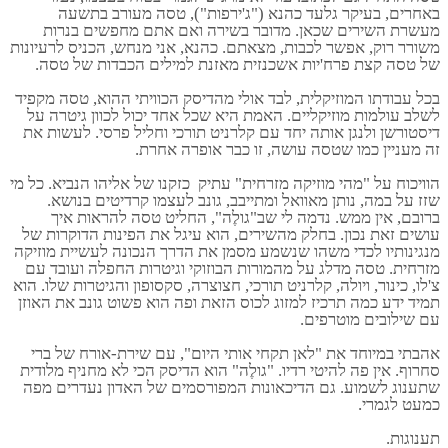
אחרים, בעיקר גלעד כהנא ("ג'ירפות"), טסה מעורב בתשעה
עשרת השירים שכאן. מדובר בשירה ואם אתם מחפשים בנרות
שורר רוק, אפשר לכבות, מצאתם. כהנא, אני מנחש, הכניס לרעיונות
ל טסה קצת פרח'יות אשכנזית מאזנת למילים הכבדות של טסה.
כל עבודתו המוזיקלית, לבד אולי מהדיסק הכוויתי ההוא, טסה מקפיד
שלב עולמות מוזיקליים. האמת היא שכל אחד יכול לכוון גיטרה על
יסטורשן ולנגן אותה יחד עם קלרניט תורכי וחליל פרסי. לעשות את
ה מעניין כמו שטסה עושה, זו כבר אופרה אחרת.
וויכוח על "מהי מוזיקה מזרחית" עתיק כזקנו של אליהו הנביא. כל מי
זז על במה, נותן מאוואל ומתייבב, גונב לעצמו קרדיטים בנושא.
רובם, אין ממש. נדמה לי שב"גולֶה", החליט טסה להראות איך
ושים זאת נכון. בחלק מהשירים, הוא עיגל את הפינות הדוקרות של
נגינותיו לכדי משהו שנשמע מסמן את הדרך הנכונה לעשיית מוזיקה
זרחית. טסה מדלג על מהמורות הבוזוקי וגיטרות החפלה ועובד עם
'לו, כינור, ויולה, קלרניט תורכי, חצוצרה, סקסופון והגיטרות שלו. הוא
מיד ידע כמה תרכיז למזוג לכוס הזאת ופה הוא פשוט גונב את האוזן
ם שילובים מוטרפים.
הבתי במיוחד את "לאן תקחי אותי היום", עם שירת-אורח של ברי
חרוף. אין פה להיטי רדיו. "גולֶה" הוא הדיסק הכי לא מחניף מלודית
תענוג לשמוע. גם הדיכאונות המפורסמים של האדון נעדרים מפה
מעט לגמרי.
ענוגות.