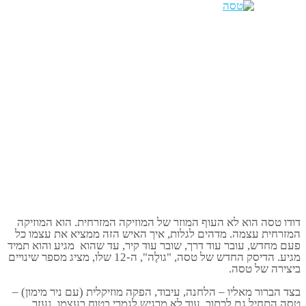
ודו טסה הוא לא העוף המוזר של המוזיקה המזרחית. הוא המוזיקה
מזרחית עצמה. מדהים לגלות, איך האיש הזה ממציא את עצמו כל
עם מחדש, עובר עוד דרך, שובר עוד קיר, עד שהוא מגיע והוא תמיד
מגיע. הדיסק החדש של טסה, "גולֶה", ה-12 שלו, מציג מספר שינויים
יצירה של טסה.
צד הברור מאליו – הלחנה, עיבוד, הפקה מוזיקלית (עם ניר מימון) –
סה התחיל גם לכתוב. עוד לא מרגיש לגמרי בטוח בעצמו, נעזר