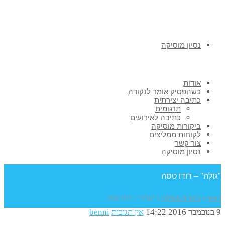
נסיון מוסיקה
אודות
כשהפסיק אומר לנקודה
כתיבה יצירתית
תרגומים
כתיבה לאירועים
ביקורות מוסיקה
לקוחות ממליצים
צור קשר
נסיון מוסיקה
גולֶה" – דודו טסה
אשי
»
ביקורות מוסיקה
»
"גולֶה" – דודו טסה
2016
14:22
אין תגובות
benni