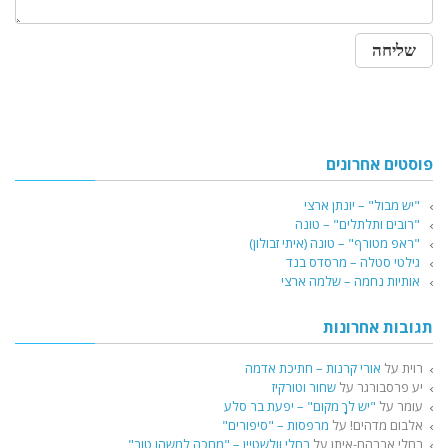
פוסטים אחרונים
"יש מבול" – יונתן ארצי
"רובים ותלתלים" – טונה
"ראפ מטורף" – טונה (איתי זבולון)
גילטי סטלה – מרסדס בנד
אותיות נחמה – שלמה ארצי
תגובות אחרונות
רוית
על
אורי קרנות – חתיכת אדמה
יע פרסבורגר
על
שחור וטורקיז
עומר
על
"יש לךָ מקום" – יפעת בר סלע
אלבום מדהים!
על
מרפסות – "סיפורים"
רחלי אברהם-איתן
על
רחלי וולשטיין – "מחכה למשהו טוב"