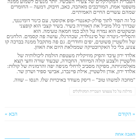
העברית המקולקלים של צעירי העכשיו. יותר מנעים לשמוע ממנה
משפטי אמת, המורכבים מאהבה, כאב, חיבוק, דמעה – החומרים
שמהם עשויים החיים האמיתיים.
כל זה תפור לתוך פולק-קאנטרי-פופ אקוסטי, עם כינור דומיננטי,
שבדרך כלל מוביל את האווירה בשיר. בשיר קצבי הוא קופצני
ובשקטים הוא נמרח על הלב כמו חמאה טעימה. הוא
והסלייד-גיטרה של סינגולדה, שכהרגלו, עושה פה קסמים. הלחנים
של וולשטיין פשוטים, יפים וחודרים. גם פה מתקבל ממנה בברכה קו
צנוע, בלי כל האקרובטיקה שממלאת היום את האוזן.
אלדד ירון עיבד והפיק מוזיקלית מעטפת הולמת ליכולותיה של
וולשטיין ולצבע קולה המיוחד. החבורה, שבעוד שורה וחצי תצא
מאלמוניותה, מפיקה מסביב לרחלי מניפה יפה והרמונית של קולות:
אלדד ירון, אורן וולשטיין, אילת פיינברג, אבישי ספיר ושרון שר.
"מחכה למשהו טוב" – דיסק מעודד באיכויות שלו. תנסו – שווה.
מדלגת על כל צעצועי העברית המקולקלים
« הקודם
הבא »
תגובה אחת