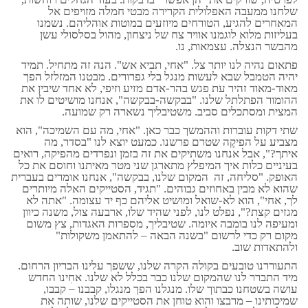
שלחנו ממעבה האפלולית הקרירה מבטי חמלה מזויפים אל
המאחרים להגיע, הטורחים מיוזעים במוטות אוהליהם. נשמנו
בעליזות מלוא לוגמנו אוויר צח של ניצחון, מהול בסלסולי עשן
מהבשר הנצלה. עצמאות, נו.
פתאום נהיה לנו יותר צל. "אחי, תביא אש". הנה זה מתחיל. תמיד
יהיה הטמבל שבא לעשות מנגל בלי גפרורים. מבטנו המזלזל הפך
מאוד-מאוד זהיר עת פגש בהר-אדם מזיע וזיפי, לא אחד שיבין את
ההומור הפתלתל שלנו. "בבקשה-בבקשה", אנחנו מושיטים לו את
המצית ומסתכלים סביב. משטיבליך נשארה רק שמועה.
שתי דקות עוברות וההמשך כבר כאן. "אחי, מה עם השמיכה", הוא
מצביע על הפיקֶה שטרם פרשנו. כמעט יוצא לנו "בסדר, מה
איתך?", אבל אנחנו משתיקים את זה בזמן ונפרדים מהפיקה, רואים
בעיניים כלות איך המיפלץ מתארגן שני מטר מאיתנו וחוסם את כל
האופק. "סליחה, זה המקום שלנו, בבקשה", אנחנו אומרים בעברית
שהוא לא מבין באחוזים גבוהים. "תגיד, הסטייקים האלה מיותרים
לך, אחי", הוא לא-שואל ומושיט אליהם כף יד עצומה. "אתה לא
מגזים קצת?", נפלט לנו, לפני שהיד שלו, ארבעה צול, משנה כיוון
ומעיפה לנו בומבה איומה. שטיבליך, מספרות האגדות, צץ משום
מקום רק כדי לרשום "בשנה הבאה – להתאמן משקולות"
ולהתאדות שוב.
התעוררנו טובעים בקולה הקרה שלנו, ששפך עלינו הבריון הרחום.
מיד התברר לנו שהמקום שלנו כבר בכלל לא שלנו. אחִינו החדש
עושה בשטחנו כבתוך שלו. מנגלנו הפך מנגלו, קבבנו – קבבו,
שמיכותינו – מרבצו והוא טוחן את הסטייקים שלנו, שותה את