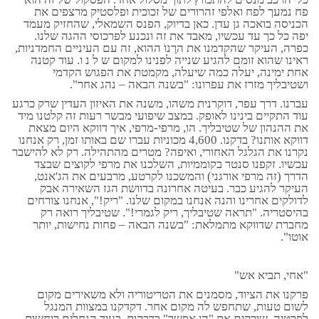
פח נמעך לפח ואלפי זהרורים של זכוכית ופלסטיק מרצפים את
הכניסה בואכה גן עדן. כאן בדיוק, הפנס השמאלי, שהחזיק מעמד
יפה כל כך עד עכשיו, מאבד את זה ונכנע לפרכוסי ההגה שלנו.
כפרה, העיקר שהקדמנו את הרֶנוֹ ההוא, זה עם העיניים החמדניות,
ראינו שהוא זומם להגיע שנייה לפנינו למקום ש ל נ ו. עוד קטנה
אחת ימינה, יעלה כמה שיעלה, מקמטת את הפגוש הקדמי
ושטיבליך מזרז את עפרונו: "בשנה הבאה – נהג אחר".
עברנו. דרך עפר, דוקרנית משהו, משנה את האיזון העדין שרק כרגע
עוד התקיים בינינו לאופק. במצב שיפועי מבשר רעות זה קלטנו מיד
את ההנהון של שטיבליך. הו, מרפי-מרפי, איך דווקא היום מצאת
דווקא אותנו? בדקנו. 4,600 מכוניות עברו שם באותו זמן, רק אנחנו
נקרנו את הגלגל האחורי, ואיפה? מטרים מהתהילה. רק לא להישבר
עכשיו. זקפנו סנטר בקוממיות, השלכנו את מרפי לקוצים שבצד
הדרך (זה מרפי אורגני) והמשכנו לקרטע, מרבעים את הג'אנט,
העיקר להגיע כבר. בעיטה אחרונה בדוושת הגז השאירה אבק
לדולקים אחרינו והנה אנחנו במקום שלנו. "ריק!", אנחנו צורחים
בהיסטריה. "תראה שטיבליך, ריק לגמרי!". שטיבליך רואה רק
מחברת שדווקא מתמלאת: "בשנה הבאה – פחות נחישות, יותר
אוטו".
"אחי, תביא אש"
פרקנו את הציוד, מסמנים את הטריטוריה ולא משאירים מקום
לשום טעות, שתחפש לה מקום אחר. דקדקנו במצוות המנגל
לפרטיה, שורקים את "הן אפשר" בדבקות. בעוד הגחלים רוחשות,