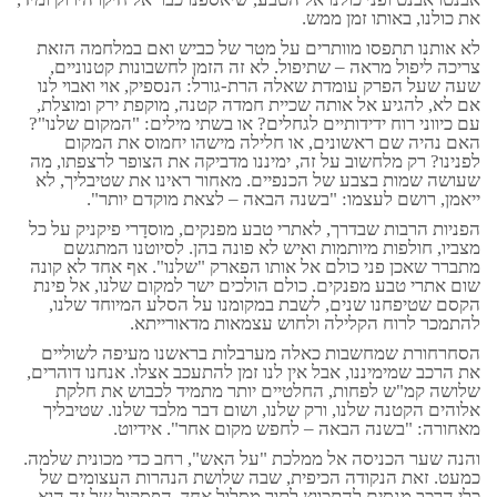
את כולנו, באותו זמן ממש.
לא אותנו תתפסו מוותרים על מטר של כביש ואם במלחמה הזאת
צריכה ליפול מראה – שתיפול. לא זה הזמן לחשבונות קטנוניים,
שעה שעל הפרק עומדת שאלה הרת-גורל: הנספיק, אוי ואבוי לנו
אם לא, להגיע אל אותה שכיית חמדה קטנה, מוקפת ירק ומוצלת,
עם כיווני רוח ידידותיים לגחלים? או בשתי מילים: "המקום שלנו"?
האם נהיה שם ראשונים, או חלילה מישהו יחמוס את המקום
לפנינו? רק מלחשוב על זה, ימיננו מדביקה את הצופר לרצפתו, מה
שעושה שמות בצבע של הכנפיים. מאחור ראינו את שטיבליך, לא
ייאמן, רושם לעצמו: "בשנה הבאה – לצאת מוקדם יותר".
הפניות הרבות שבדרך, לאתרי טבע מפנקים, מוסדָרי פיקניק על כל
מצביו, חולפות מיותמות ואיש לא פונה בהן. לסיוטנו המתגשם
מתברר שאכן פני כולם אל אותו הפארק "שלנו". אף אחד לא קונה
שום אתרי טבע מפנקים. כולם הולכים ישר למקום שלנו, אל פינת
הקסם שטיפחנו שנים, לשבת במקומנו על הסלע המיוחד שלנו,
להתמכר לרוח הקלילה ולחוש עצמאות מדאורייתא.
הסחרחורת שמחשבות כאלה מערבלות בראשנו מעיפה לשוליים
את הרכב שמימיננו, אבל אין לנו זמן להתעכב אצלו. אנחנו דוהרים,
שלושה קמ"ש לפחות, החלטיים יותר מתמיד לכבוש את חלקת
אלוהים הקטנה שלנו, ורק שלנו, ושום דבר מלבד שלנו. שטיבליך
מאחורה: "בשנה הבאה – לחפש מקום אחר". אידיוט.
והנה שער הכניסה אל ממלכת "על האש", רחב כדי מכונית שלמה.
כמעט. זאת הנקודה הכיפית, שבה שלושת הנהרות העצומים של
כלי הרכב מנסים להתכווץ לתוך מסלול אחד. הפסקול של זה הוא