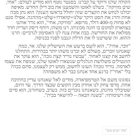
הקולה שלנו ורוקד על קִברנו. בסנטר נוטף הוא מודיע לעולם: "אחי,
שים מוזיקה". כשלנו לאוטו והשמענו את בוב דילן החדש. מאיפה
יכולנו לנחש את הקצרים שזה יחולל בראשו הענק? הוא נתן מכה
אחת והרג את הסט היקר שלנו+קוואדרו+שָלט+מההגה, אפילו סנט
לא פחות מ-400 דולר, מרופא. "מוזיקה, אחי", הוא גורר אותנו
בצווארון למקום בו חונה מכוניתו, רנו משהו, דוחף דיסק ושרית חדד
ממלאת את החורשה. בבת אחת צנח לנו האסימון לגרביים: הרנו
ההוא. זה ששרטנו לו את הדלת וגנבנו לפניו בכניסה.
"זוכר, אחי?", הוא לועס ברעש את השישליק שלנו. אוי, כמה
שאנחנו זוכרים, מעולם לא זכרנו משהו יותר בבהירות. התחלנו
לחשב את קִצנו לאחור. "עכשיו נוריד קצת גובה", הוא עוקר את
הוונטילים משלושת הגלגלים שנשארו לאוטו שלנו, שנופח את עצמו
לאדמה. נוריד גובה? העזנו לחשוב, ממש רק לעצמנו, סתם ככה?
בלי "אחי"? ברגע אחד אנחנו כבר לא משפחה?
נסוגונו משם אל הטרמפיאדה, מודים לאל שאנחנו עדיין בחתיכה
אחת. מרפי צחק לנו אחרון מבין הקוצים שבצד הדרך. עד היום,
שטיבליך מהנהן, כשאנחנו נזכרים בזה. בערב, כשחזרנו, הוא סיים
את רשימותיו: "בשנה הבאה – להישאר בבית".
"אחי תביא אש"