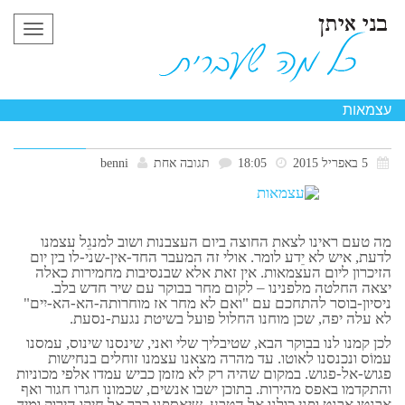
תפריט
עצמאות
5 באפריל 2015
18:05
תגובה אחת
benni
מה טעם ראינו לצאת החוצה ביום העצבנות ושוב למנגֵל עצמנו
לדעת, איש לא יֵדע לומר. אולי זה המעבר החד-אין-שני-לו בין יום
הזיכרון ליום העצמאות. אין זאת אלא שבנסיבות מחמירות כאלה
יצאה החלטה מלפנינו – לקום מחר בבוקר עם שיר חדש בלב.
ניסיון-בוסר להתחכם עם "ואם לא מחר אז מוחרותה-הא-הא-יִים"
לא עלה יפה, שכן מוחנו החלול פועל בשיטת נגעת-נסעת.
לכן קמנו לנו בבוקר הבא, שטיבליך שלי ואני, שינסנו שינוס, עמסנו
עמוֹס ונכנסנו לאוטו. עד מהרה מצאנו עצמנו זוחלים בנחישות
פגוש-אל-פגוש. במקום שהיה רק לא מזמן כביש עמדו אלפי מכוניות
והתקדמו באפס מהירות. בתוכן ישבו אנשים, שכמונו חגרו חגור ואף
אבנטו אבנט ופני כולנו אל הטבע, שיאספנו כבר אל חיקו הירוק ומיד,