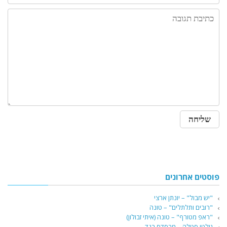
פוסטים אחרונים
"יש מבול" – יונתן ארצי
"רובים ותלתלים" – טונה
"ראפ מטורף" – טונה (איתי זבולון)
גילטי סטלה – מרסדס בנד