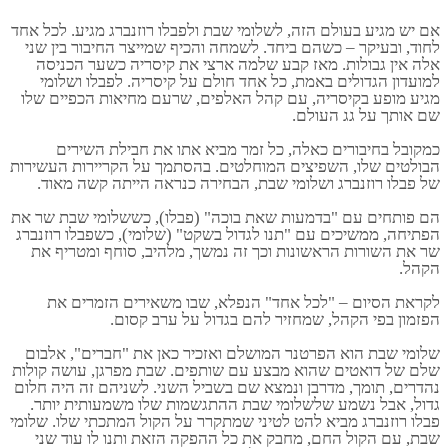
אם יש מגיע בעולם הזה, לשלומי שבת ולפבלו רוזנברג מגיע. לכל אחד
לחוד, ובעיקר – כשהם ביחד. לשמחה והכיף שמייצר החיבור בין שני
אלה אין גבולות. מאז קבע שלמה ארצי את קיסריה כשער הכניסה
למועדון הגדולים באמת, כל אחד חולם על קיסריה. לפבלו ושלומי
מגיע מופע בקיסריה, עם קהל האלפים, שרעם מחיאות הכפיים שלו
שם אותך על גג העולם.
כמקובל בחיבורים כאלה, כל זמר מביא אתו את חבילת השירים
הבולטים שלו, השפיצים המוחלטים. בהסתמך על הקריירות העשירות
של פבלו רוזנברג ושלומי שבת, הבחירה כנראה הייתה קשה מאוד.
הם פותחים עם "בדמעות שאת בוכה" (פבלו), כששלומי שבת שר את
הפתיחה, ממשיכים עם "תנו לגדול בשקט" (שלומי), כשפבלו רוזנברג
שר את השורות הראשונות וכך זה נמשך, מלהיב, סוחף ומטריף את
הקהל.
לקראת הסיום – "לכל אחד" הנפלא, שבו משאירים הזמרים את
הפזמון בפי הקהל, שמחזיר להם בגדול על ערב קסום.
שלומי שבת הוא הפרטנר המושלם ואזכיר כאן את "חברים", אלבום
שלם של דואטים שהוא מבצע עם שותפים. שבת מפרגן, עושה קולות
נהדרים, תומך, מדרבן ונמצא שם בשביל השני. לשניהם זה היה חלום
גדול, אבל נשמע שלשלומי שבת ההתגשמות שלו משמעותית יותר.
פבלו רוזנברג מביא להט לטיני שמתקרר על הקול המתכתי שלו. שלומי
שבת, עם הקול החם, מחבק את כל ההפקה הזאת ותנו לו עוד שני