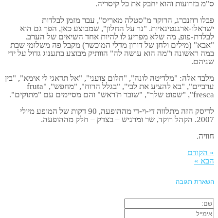
ס"מ בזרועות והוא יחבק את כל קיסריה.
פבלו רוזנברג, הרוקר מ"סטלה מאריס", עבר מזמן לבלדות
ישראלו-ארגנטינאיות. "נר על החלון", שמבוצע כאן, הפך גם הוא
לבלדת-פופ, מה שלא מפריע לו להיות אחד השיאים של הערב.
"אבא" (מילים ולחן של דורון מדלי המוכשר) מקבל פה משלומי שבת
במה ראשונה ו"מה הוא עושה לה" הוותיק מבוצע בתענוג גדול על ידי
שניהם.
מלבד אלה: "מלדיטה לונה", "חלום צועני", "אל תדאגי לי אימא", "בין
ערביים", "בא להציע את לבי", "בגלל הרוח", "מחפש", "fruta
fresca", "שפוט שלך", "שובר ת'ראש" והם מסיימים עם "מתוקים".
לדיסק הזה מתלווה די-וי-די מההופעה, 90 דקות של המופע מיולי
2007. הקהל רוקד, שר ומרגיש – בצדק – חלק מההופעה.
חוויה.
« הקודם
הבא »
השארת תגובה