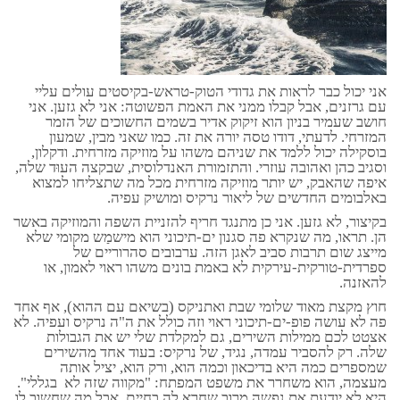
אני יכול כבר לראות את גדודי הטוק-טראש-בקיסטים עולים עליי
עם גרזנים, אבל קבלו ממני את האמת הפשוטה: אני לא גזען. אני
חושב שעמיר בניון הוא זיקוק אדיר בשמים החשוכים של הזמר
המזרחי. לדעתי, דודו טסה יורה את זה. כמו שאני מבין, שמעון
בוסקילה יכול ללמד את שניהם משהו על מוזיקה מזרחית. ודקלון,
וסגיב כהן ואהובה עוזרי. והתזמורת האנדלוסית, שבקצה העוּד שלה,
איפה שהאבק, יש יותר מוזיקה מזרחית מכל מה שתצליחו למצוא
באלבומים החדשים של ליאור נרקיס ומושיק עפיה.
בקיצור, לא גזען. אני כן מתנגד חריף להזניית השפה והמוזיקה באשר
הן. תראו, מה שנקרא פה סגנון ים-תיכוני הוא מישמַש מקומי שלא
מייצג שום תרבות סביב לאגן הזה. ערבובים סהרוריים של
ספרדית-טורקית-עירקית לא באמת בונים משהו ראוי לאמון, או
להאזנה.
חוץ מקצת מאוד שלומי שבת ואתניקס (בשיאם עם ההוא), אף אחד
פה לא עושה פופ-ים-תיכוני ראוי וזה כולל את ה"ה נרקיס ועפיה. לא
אצטט לכם ממילות השירים, גם למקלדת שלי יש את הגבולות
שלה. רק להסביר עמדה, נגיד, של נרקיס: בעוד אחד מהשירים
שמספרים כמה היא בדיכאון וכמה הוא, ורק הוא, יציל אותה
מעצמה, הוא משחרר את משפט המפתח: "מקווה שזה לא בגללי".
היא לא יודעת את נפשה מרוב שחרא לה בחיים, אבל מה שחשוב לו