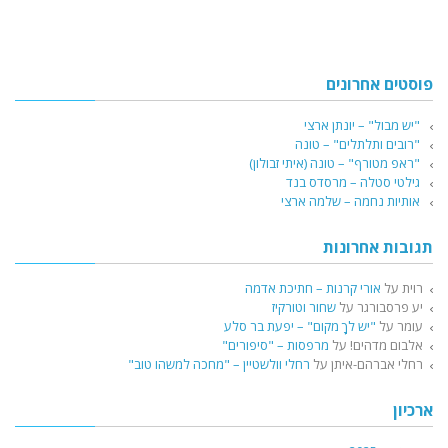
פוסטים אחרונים
"יש מבול" – יונתן ארצי
"רובים ותלתלים" – טונה
"ראפ מטורף" – טונה (איתי זבולון)
גילטי סטלה – מרסדס בנד
אותיות נחמה – שלמה ארצי
תגובות אחרונות
רוית
על
אורי קרנות – חתיכת אדמה
יע פרסבורגר
על
שחור וטורקיז
עומר
על
"יש לךָ מקום" – יפעת בר סלע
אלבום מדהים!
על
מרפסות – "סיפורים"
רחלי אברהם-איתן
על
רחלי וולשטיין – "מחכה למשהו טוב"
ארכיון