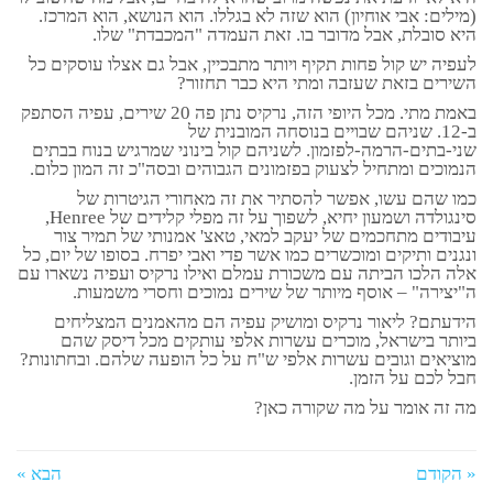
(מילים: אבי אוחיון) הוא שזה לא בגללו. הוא הנושא, הוא המרכז.
היא סובלת, אבל מדובר בו. זאת העמדה "המכבדת" שלו.
לעפיה יש קול פחות תקיף ויותר מתבכיין, אבל גם אצלו עוסקים כל
השירים בזאת שעזבה ומתי היא כבר תחזור?
באמת מתי. מכל היופי הזה, נרקיס נתן פה 20 שירים, עפיה הסתפק
ב-12. שניהם שבויים בנוסחה המובנית של
שני-בתים-הרמה-לפזמון. לשניהם קול בינוני שמרגיש בנוח בבתים
הנמוכים ומתחיל לצעוק בפזמונים הגבוהים ובסה"כ זה המון כלום.
כמו שהם עשו, אפשר להסתיר את זה מאחורי הגיטרות של
סינגולדה ושמעון יחיא, לשפוך על זה מפלי קלידים של Henree,
עיבודים מתחכמים של יעקב למאי, טאצ' אמנותי של תמיר צור
ונגנים ותיקים ומוכשרים כמו אשר פדי ואבי יפרח. בסופו של יום, כל
אלה הלכו הביתה עם משכורת עמלם ואילו נרקיס ועפיה נשארו עם
ה"יצירה" – אוסף מיותר של שירים נמוכים וחסרי משמעות.
הידעתם? ליאור נרקיס ומושיק עפיה הם מהאמנים המצליחים
ביותר בישראל, מוכרים עשרות אלפי עותקים מכל דיסק שהם
מוציאים וגובים עשרות אלפי ש"ח על כל הופעה שלהם. ובחתונות?
חבל לכם על הזמן.
מה זה אומר על מה שקורה כאן?
« הקודם
הבא »