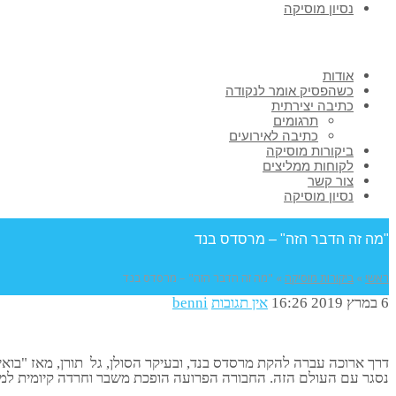
נסיון מוסיקה
אודות
כשהפסיק אומר לנקודה
כתיבה יצירתית
תרגומים
כתיבה לאירועים
ביקורות מוסיקה
לקוחות ממליצים
צור קשר
נסיון מוסיקה
"מה זה הדבר הזה" – מרסדס בנד
ראשי
»
ביקורות מוסיקה
»
"מה זה הדבר הזה" – מרסדס בנד
6 במרץ 2019
16:26
אין תגובות
benni
דרך ארוכה עברה להקת מרסדס בנד, ובעיקר הסולן, גל תורן, מאז "בואי 
נסגר עם העולם הזה. החבורה הפרועה הופכת משבר וחרדה קיומית למס