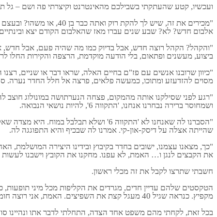
ועכשיו, קטע שהעתקתי בשבילכם מהאינטרנט וקיצרתי פה ושם – גל תורן, האיש
"מכירים את זה, שיש לך 
אלבום חדש? לא? שבע שנים עברו מאז שהאלבום הקודם יצא ובינתיים
"והקהל? הקהל רוצה חדש, אבל בדיוק כמו מה שהיה פעם, אבל חדש, אב
ביצוע, מעשנים ופתאום, בלי הודעה מוקדמת, הרצפה והקירות החלו לרע
"כיוון שרובנו אנשים עם פז"ם בחיים האלה, שראו דבר או שניים, רצנו 
מסוים להזדעזע ומתוכו, כמעשה פלאים, פרצה אל חלל החדר נערה. ספ
"רגע לפני שסילקנו אותה מהמקום, פצחה הנערתושה במונולוג חוצב לה
ושמחוסר ברירה נבחרנו אנחנו, 'התקווה 6', להיות נושאי הנבואה.
שהייתה אצלה על דיסק-און-קי. אמרנו לה שבכיף והיא התפוגגה לה.
"כך, מצאנו עצמנו, ישובים בחדר בקיבוץ ובידינו היצירה המושלמת, הא
את הקבצים לנגן ו… האמת, לא עפנו. מחקנו את הקובץ וישבנו לעשות א
חשבתי שתרצו לקבל את זה מכלי ראשון.
הטקסטים שלהם עדיין חדים, מגרדים את הקליפות מכל מיני תופעות, כד
מקפיץ. כנראה שגיל 40 מעגל קצת את השפיצים. האמת, אני רוצה חומר חדש שלהם, אבל בדיוק כמו שהיה, אבל חדש, אבל בדיוק…
בכל זאת, לקחתי מהם משפט אחד הצדה, התחלתי לדבר אתו ונהיינו סו