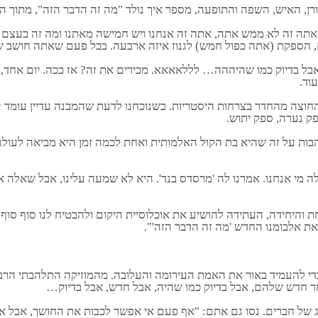
, השפה והתופעה, מספר איך נולד "מה זה הדבר הזה", מתוך האתר המשובח "out
להקת רוק ואתה כבר בן 40, או משהו? ובעצם אתה זה לא ממש אתה, אתה זה אנחנו ויש חמישה
, הספקת (אתה כפול חמש) לגנוז איזה ארבעה. בכל פעם שאתה חושב 
ל בדיוק כמו שהיההה… לללאאאא. מכירים את זה? אז ככה. יום אחד, י
וד.
החוצה מהחדר בצרחות היסטריות. כשנוכחנו לדעת שהמבנה עדיין עומד על 
ק נערה, ספק יתוש.
בות על זה שהיא בת הקול האלמותית ואחת לכמה זמן היא מביאה לעולם
חת והיחידה, העתידה להושיע את אוכלוסיית היקום ולהבטיח לנו סוף סוף
ת אלבומנו החדש 'מה זה הדבר הזה'".
י להעמיד באור את האמת העירומה והעלובה. מהמוזיקה התלהבתי הרבה פ
ג של חברים. נסו גם אתם: "אף פעם אי אפשר לכבות את החושך, אבל א