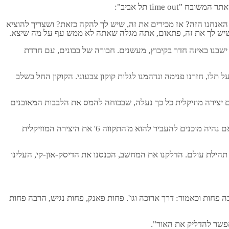
time  תל אביב":
 מאתנו ומה זה בעצם האנחנו הזה? אז מכירים את זה, שיש לך להקה כזאת? ושצריך להוציא
שיש לך את זה, פתאום, אתה מגלה שאתה לא ממש עף על מה שיצא.
שבנו באיזה חדר בקיבוץ, מעשנים. חבורה של בבונים, עם חרדת
תלו, חזרנו פנימה ונדהמנו לגלות קוקון צבעוני. הקוקון החל בשלב
 יצירה מוזיקלית כל כך נעלה, שבכוחה להמס את הלבבות המאובנים
"הסברנו לה שאנחנו לא 'התקווה 6' ושלא תבלבל במוח. היא מצדה שאלה מי אנחנו. אמרנו לה 'מרסדס בנד'. היא לא שמעה עלינו, אבל שאלה אם נהיה מוכנים להעביר להוא מ'התקווה 6' את היצירה המוזיקלית
 תהילת עולם. הדלקנו את המחשב, הכנסנו את הדיסק-און-קי, העלינו
חות וכאמור: דרך ארוכה וגו'. פחות פאנק, פחות נגיש, הרבה פחות
פשר להדליק את האור".