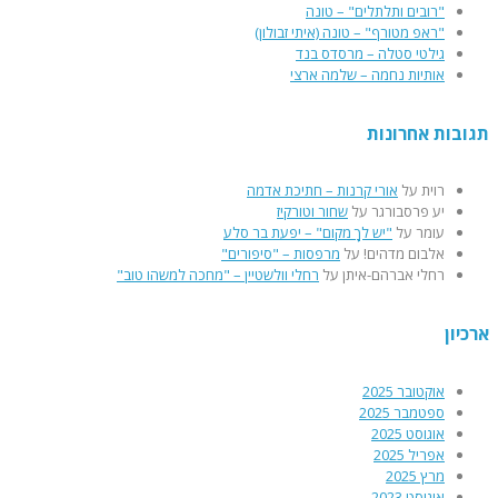
"רובים ותלתלים" – טונה
"ראפ מטורף" – טונה (איתי זבולון)
גילטי סטלה – מרסדס בנד
אותיות נחמה – שלמה ארצי
תגובות אחרונות
רוית
על
אורי קרנות – חתיכת אדמה
יע פרסבורגר
על
שחור וטורקיז
עומר
על
"יש לךָ מקום" – יפעת בר סלע
אלבום מדהים!
על
מרפסות – "סיפורים"
רחלי אברהם-איתן
על
רחלי וולשטיין – "מחכה למשהו טוב"
ארכיון
אוקטובר 2025
ספטמבר 2025
אוגוסט 2025
אפריל 2025
מרץ 2025
אוגוסט 2023