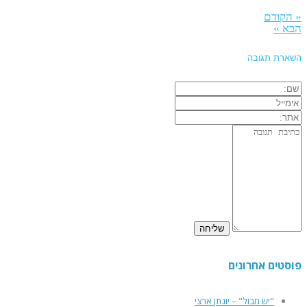
« הקודם
הבא »
השארת תגובה
פוסטים אחרונים
"יש מבול" – יונתן ארצי