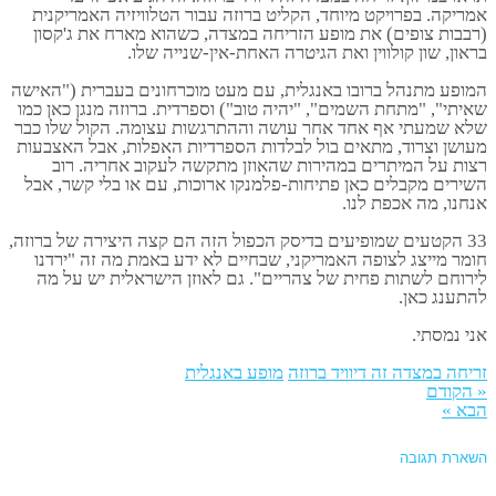
אמריקה. בפרויקט מיוחד, הקליט ברוזה עבור הטלוויזיה האמריקנית
(רבבות צופים) את מופע הזריחה במצדה, כשהוא מארח את ג'קסון
בראון, שון קולווין ואת הגיטרה האחת-אין-שנייה שלו.
המופע מתנהל ברובו באנגלית, עם מעט מוכרחונים בעברית ("האישה
שאיתי", "מתחת השמים", "יהיה טוב") וספרדית. ברוזה מנגן כאן כמו
שלא שמעתי אף אחד אחר עושה וההתרגשות עצומה. הקול שלו כבר
מעושן וצרוד, מתאים בול לבלדות הספרדיות האפלות, אבל האצבעות
רצות על המיתרים במהירות שהאוזן מתקשה לעקוב אחריה. רוב
השירים מקבלים כאן פתיחות-פלמנקו ארוכות, עם או בלי קשר, אבל
אנחנו, מה אכפת לנו.
33 הקטעים שמופיעים בדיסק הכפול הזה הם קצה היצירה של ברוזה,
חומר מייצג לצופה האמריקני, שבחיים לא ידע באמת מה זה "ירדנו
לירוחם לשתות פחית של צהריים". גם לאוזן הישראלית יש על מה
להתענג כאן.
אני נמסתי.
זריחה במצדה זה דיוויד ברוזה
מופע באנגלית
« הקודם
הבא »
השארת תגובה