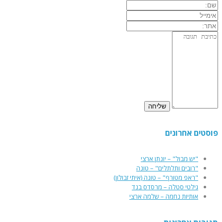
פוסטים אחרונים
"יש מבול" – יונתן ארצי
"רובים ותלתלים" – טונה
"ראפ מטורף" – טונה (איתי זבולון)
גילטי סטלה – מרסדס בנד
אותיות נחמה – שלמה ארצי