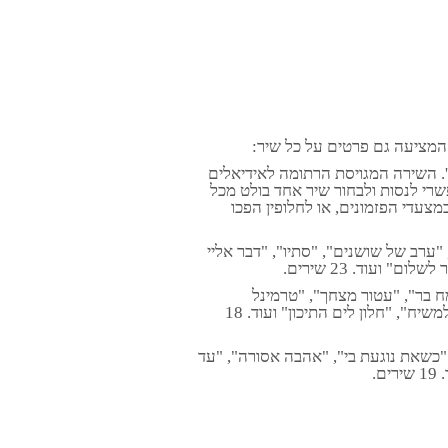
המציעה גם פרטים על כל שיר:
'. השירה המגויסת הרתומה לאידיאלים
רי לנסות ולבחור שיר אחד בולט מכל
 במצעדי הפזמונים, או לחלופין הפכו
", "ערב של שושנים", "סתיו", "דבר אליי
 ועוד. 23 שירים.
ו צמח בר", "עטור מצחך", "טרמינל
לומינלט", "לראות אותה היום", "סיגליות", "ילדותי השנייה" , "מחכים למשיח", "חלון לים התיכון" ועוד. 18
", "כשאת נוגעת בי", "אהבה אסורה", "עד
.