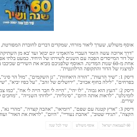
אוסף משולש, שערך ליאור מזרחי, שמקדים דברים לחוברת המפורטת, 
"דרך ארוכה עשה הזמר העברי מ'האמיני יום יבוא' ועד 'בא מן השתיקה
של דור המייסדים הפכה עם השנים לשירתו של היחיד. כמעט בלתי אפש
אחת מ-60 שנות המדינה. האוסף שלפניכם מביא את השירים שכיכבו
למיצגיו של הדור והתקופה הרלוונטית".
דיסק 1: "שיר הרעות", "הורה היאחזות", "גן השקמים", "מול הר סיני
בפרחים", "לילה בחוף אכזיב", "ירושלים של זהב", "על כפיו יביא", "שיר לשלום"
דיסק 2: "העץ הוא גבוה", "לו יהי", "הייה לי חבר הייה לי אח", "כמ
שירים.
דיסק 3: "ארץ קטנה עם שפם", "רומיאו", "אהבה קצרה", "מהרי נא
הקצה", "תגידי שטוב", "אהבת נעוריי", "היום", "לראות את האור" ועוד. 19 שירים
60 לעצמאות ישראל
אוסף משולש
שיר לכל שנה