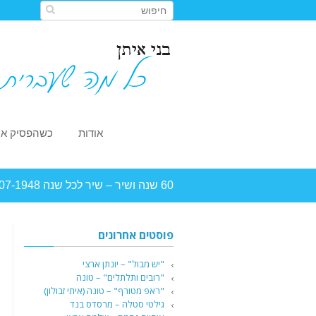
אודות
כשהפסיק או
60 שנה ושיר – שיר לכל שנה 2007-1948, NMC יונייטד
פוסטים אחרונים
"יש מבול" – יונתן ארצי
"רובים ותלתלים" – טונה
"ראפ מטורף" – טונה (איתי זבולון)
גילטי סטלה – מרסדס בנד