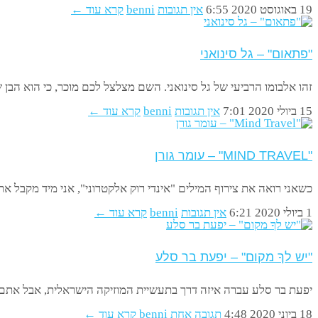
19 באוגוסט 2020
6:55
אין תגובות
benni
קרא עוד ←
"פתאום" – גל סינואני
זהו אלבומו הרביעי של גל סינואני. השם מצלצל לכם מוכר, כי הוא הבן ש
15 ביולי 2020
7:01
אין תגובות
benni
קרא עוד ←
"MIND TRAVEL" – עומר גורן
כשאני רואה את צירוף המילים "אינדי רוק אלקטרוני", אני מיד מקבל א
1 ביולי 2020
6:21
אין תגובות
benni
קרא עוד ←
"יש לךָ מקום" – יפעת בר סלע
יפעת בר סלע עברה איזה דרך בתעשיית המוזיקה הישראלית, אבל אתם לא
18 ביוני 2020
4:48
תגובה אחת
benni
קרא עוד ←