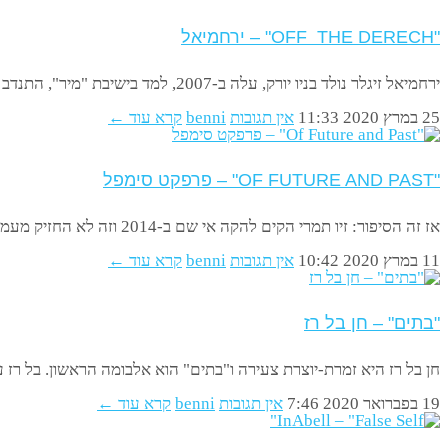
"OFF THE DERECH" – ירחמיאל
ירחמיאל זיגלר נולד בניו יורק, עלה ב-2007, למד בישיבת "מיר", התנדב להופעות בפני חיילים ויצא בשאלה. לא "חויזר", אלא "יויצא".
25 במרץ 2020
11:33
אין תגובות
benni
קרא עוד ←
"OF FUTURE AND PAST" – פרפקט סימפל
אז זה הסיפור: זיו תמרי הקים להקה אי שם ב-2014 וזה לא החזיק מעמד. התעקש-התעקש, עברו השנים, מצא נגנים וזמרת
11 במרץ 2020
10:42
אין תגובות
benni
קרא עוד ←
"בתים" – חן בל רז
חן בל רז היא זמרת-יוצרת צעירה ו"בתים" הוא אלבומה הראשון. בל רז
19 בפברואר 2020
7:46
אין תגובות
benni
קרא עוד ←