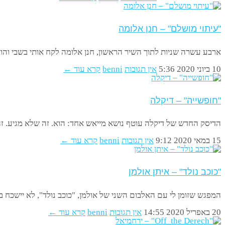
"עיתוי מושלם" – חנן אלומה
ארבע עשרה שניות לתוך השיר הראשון, חנן אלומה לקח אותי בשבי והוא
10 ביוני 2020
5:36
אין תגובות
benni
קרא עוד ←
"חופשייה" – דיקלה
הדיסק החדש של דיקלה עוטף נושא מייאש אחד: הוא. זה שלא מגיע. זה
15 במאי 2020
9:12
אין תגובות
benni
קרא עוד ←
"כוכב נולד" – איתן אולמן
המפגש שזומן לי עם האלבום השני של אולמן, "כוכב נולד", לא יישכח 
20 באפריל 2020
14:55
אין תגובות
benni
קרא עוד ←