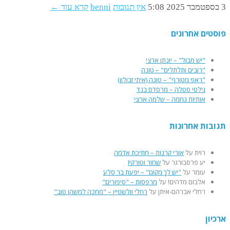
3 בספטמבר 2025
5:08
אין תגובות
benni
קרא עוד ←
פוסטים אחרונים
"יש מבול" – יונתן ארצי
"רובים ותלתלים" – טונה
"ראפ מטורף" – טונה (איתי זבולון)
גילטי סטלה – מרסדס בנד
אותיות נחמה – שלמה ארצי
תגובות אחרונות
רוית
על
אורי קרנות – חתיכת אדמה
יע פרסבורגר
על
שחור וטורקיז
עומר
על
"יש לךָ מקום" – יפעת בר סלע
אלבום מדהים!
על
מרפסות – "סיפורים"
רחלי אברהם-איתן
על
רחלי וולשטיין – "מחכה למשהו טוב"
ארכיון