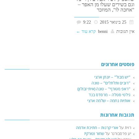
וגם בשירים שעלו מן האפר –
"אחכה לו", המוזכר
25 בינואר 2015
9:22
אין תגובות
benni
קרא עוד ←
פוסטים אחרונים
"יש מבול" – יונתן ארצי
"רובים ותלתלים" – טונה
"ראפ מטורף" – טונה (איתי זבולון)
גילטי סטלה – מרסדס בנד
אותיות נחמה – שלמה ארצי
תגובות אחרונות
רוית
על
אורי קרנות – חתיכת אדמה
יע פרסבורגר
על
שחור וטורקיז