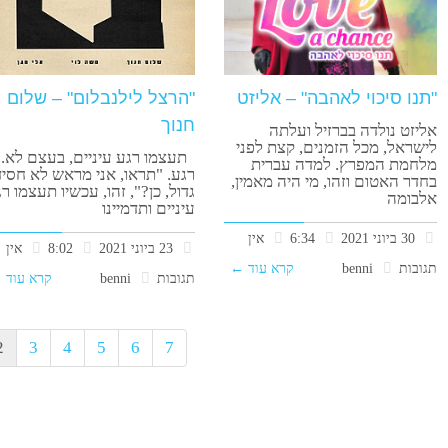
"תנו סיכוי לאהבה" – אליזט
"הרצל לילנבלום" – שלום
חנוך
אליזט נולדה בברזיל ועלתה
לישראל, מכל הזמנים, קצת לפני
תעצמו רגע עיניים, בעצם לא.
מלחמת המפרץ. למדה עברית
רגע. "תראו, אני מראש לא חסיד
בחדר האטום וזהו, מי היה מאמין,
גדול, כן?", זהו, עכשיו תעצמו ר
אלבומה
עיניים ותדמיינו
30 ביוני 2021
6:34
אין
23 ביוני 2021
8:02
אין
תגובות
benni
קרא עוד ←
תגובות
benni
קרא עוד 
2
3
4
5
6
7