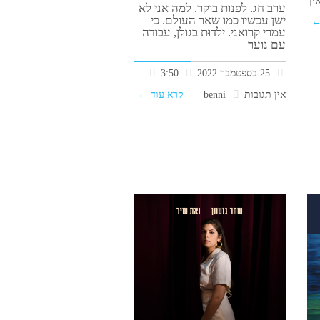
ערב חג. לפנות בוקר. למה אני לא
ישן עכשיו כמו שאר העולם. כי
←
עמרי קרואני. ילדוּת בגולן, עבודה
עם נוער
25 בספטמבר 2022
3:50
אין תגובות
benni
קרא עוד ←