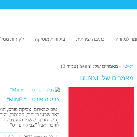
מר לנקודה
כתיבה יצירתית
ביקורות מוסיקה
לקוחות ממלי
ראשי
»
מאמרים של: benni (עמוד 2)
מאמרים של: BENNI
צביקה פורס – ".MINE"
טוב שבאתם. צביקה פורס, הוא
באר שבעי במקור, פסנתרן, יוצר
רגיש וחריף, ששמו הוא צביקה
לורבר, אבל "צביקה פורס"
23 בנובמבר 2022
8:31
א