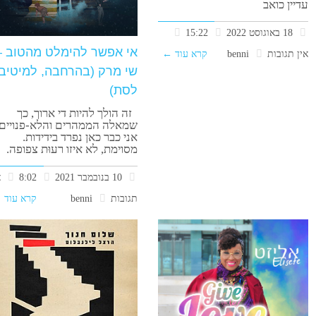
עדיין כואב
18 באוגוסט 2022
15:22
אי אפשר להימלט מהטוב –
אין תגובות
benni
קרא עוד ←
שי מרק (בהרחבה, למיטיבי
לסת)
זה הולך להיות די ארוך, כך
שמאלה הממהרים והלא-פנויים,
אני כבר כאן נפרד בידידות.
מסוימת, לא איזו רעוּת צפופה.
10 בנובמבר 2021
8:02
א
תגובות
benni
קרא עוד 