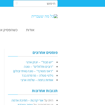
אודות
כשהפסיק או
פוסטים אחרונים
"יש מבול" – יונתן ארצי
"רובים ותלתלים" – טונה
"ראפ מטורף" – טונה (איתי זבולון)
גילטי סטלה – מרסדס בנד
אותיות נחמה – שלמה ארצי
תגובות אחרונות
רוית
על
אורי קרנות – חתיכת אדמה
יע פרסבורגר
על
שחור וטורקיז