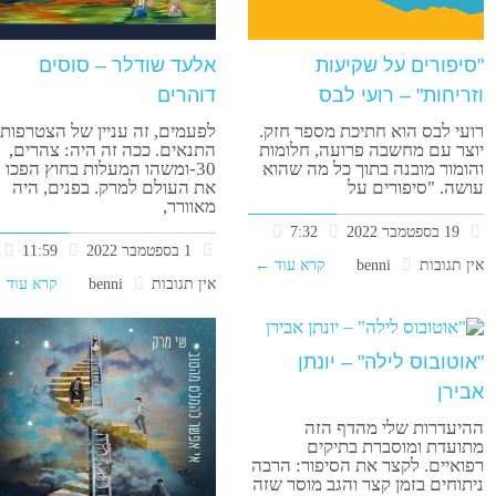
"סיפורים על שקיעות
אלעד שודלר – סוסים
וזריחות" – רועי לבס
דוהרים
רועי לבס הוא חתיכת מספר חזק.
לפעמים, זה עניין של הצטרפות
יוצר עם מחשבה פרועה, חלומות
התנאים. ככה זה היה: צהרים,
והומור מובנה בתוך כל מה שהוא
30-ומשהו המעלות בחוץ הפכו
עושה. "סיפורים על
את העולם למרק. בפנים, היה
מאוורר,
19 בספטמבר 2022
7:32
1 בספטמבר 2022
11:59
אין תגובות
benni
קרא עוד ←
אין תגובות
benni
קרא עוד 
"אוטובוס לילה" – יונתן
אבירן
ההיעדרות שלי מהדף הזה
מתועדת ומוסברת בתיקים
רפואיים. לקצר את הסיפור: הרבה
ניתוחים בזמן קצר והגב מוסר שזה