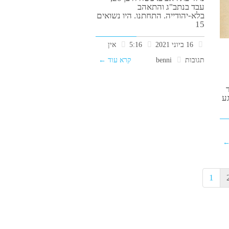
עבד בנתב"ג והתאהב
בלא-יהודייה. התחתנו. היו נשואים
15
16 ביוני 2021
5:16
אין
תגובות
benni
קרא עוד ←
גע
←
1