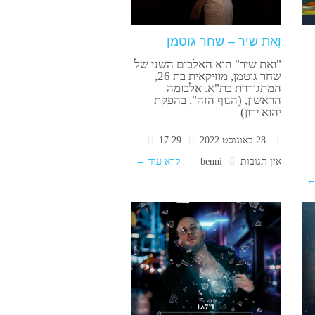
וְאת שיר – שחר גוטמן
"ואת שיר" הוא האלבום השני של
שחר גוטמן, מוזיקאית בת 26,
המתגוררת בת"א. אלבומה
הראשון, (הגוף הזה", בהפקת
יהוא ירון)
28 באוגוסט 2022
17:29
אין תגובות
benni
קרא עוד ←
←