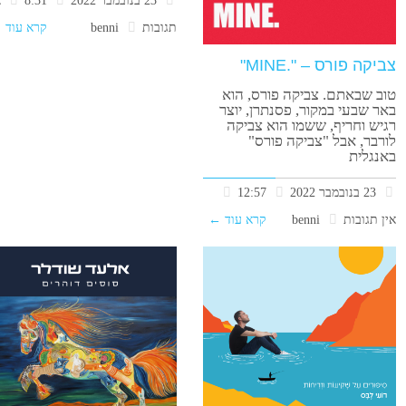
תגובות
benni
קרא עוד 
צביקה פורס – ".MINE"
טוב שבאתם. צביקה פורס, הוא
באר שבעי במקור, פסנתרן, יוצר
רגיש וחריף, ששמו הוא צביקה
לורבר, אבל "צביקה פורס"
באנגלית
23 בנובמבר 2022
12:57
אין תגובות
benni
קרא עוד ←