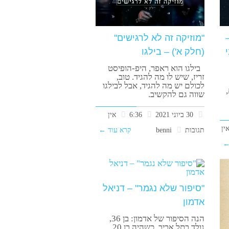
"מוזיקה זה לא לרגישים"
(חלק א') – בילגו
בילגו הוא ראפר, היפ-הופיסט
זריז, שיש לו מה להגיד. טוב,
לכולם יש מה להגיד, אבל לבילגו
שווה גם להקשיב.
30 ביוני 2021
6:36
אין
ין
תגובות
benni
קרא עוד ←
←
"סיפור שלא נגמר" – דניאל
אדמון
הנה הסיפור של אדמון: בן 36,
נולד בתל אביב. כשהיה בן 20,