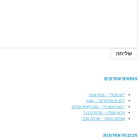
וסטים אחרונים
"יש מבול" – יונתן ארצי
"רובים ותלתלים" – טונה
"ראפ מטורף" – טונה (איתי זבולון)
גילטי סטלה – מרסדס בנד
אותיות נחמה – שלמה ארצי
גובות אחרונות