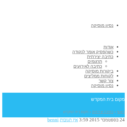
נסיון מוסיקה
אודות
כשהפסיק אומר לנקודה
כתיבה יצירתית
תרגומים
כתיבה לאירועים
ביקורות מוסיקה
לקוחות ממליצים
צור קשר
נסיון מוסיקה
קום בית המקדש
אשי
»
כתיבה יצירתית
»
מקום בית המקדש
פטמבר 2015
3:59
אין תגובות
benni