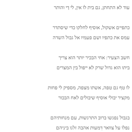
וד לא התחתן, גם בית לו אין, לי דַי והותר
תפיים אשקול, אוסיף לחלקו כדי שיסתדר
מס את כתפיו ושם פעמיו אל גבול השדה
שב הצעיר: אחי הבכיר יותר הוא צריך
יתו הוא גדול שרק לא ייפול בין המצרים
ו טף גם טפה, אשתו מצפה, מספיק לי פחות
קציר יבולי אוסיף שיבולים לאח הבכור
גבול נפגשו ברוב התרגשות, עם מנחותיהם
פלו על צוואר דִמעות אהבה זלגו ביניהם