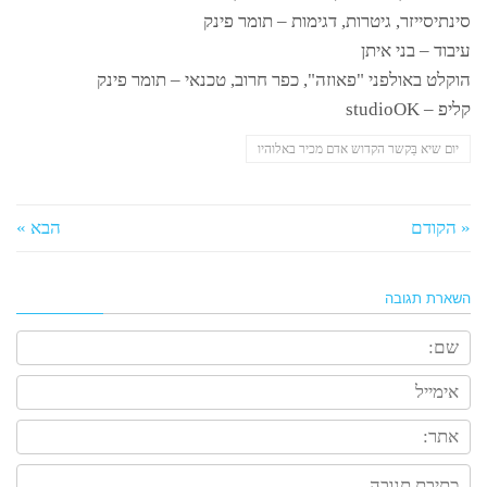
סינתיסייזר, גיטרות, דגימות – תומר פינק
עיבוד – בני איתן
הוקלט באולפני "פאוזה", כפר חרוב, טכנאי – תומר פינק
קליפ – studioOK
יום שיא בַּקשר הקדוש אדם מכיר באלוהיו
« הקודם
הבא »
השארת תגובה