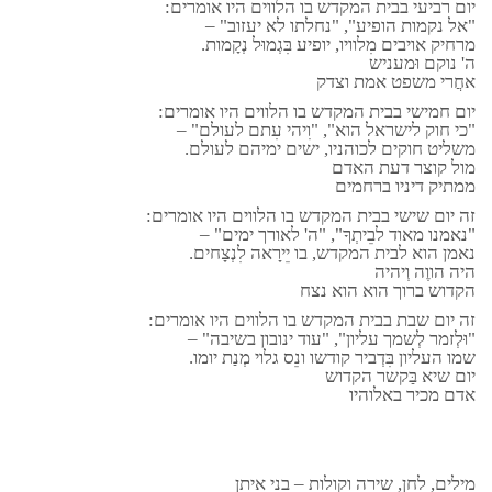
יום רביעי בבית המקדש בו הלווים היו אומרים:
"אל נקמות הופיע", "נחלתו לא יעזוב" –
מרחיק אויבים מִלוויו, יופיע בִּגְמוּל נְקָמות.
ה' נוקם וּמעניש
אחֲרי משפט אמת וצדק
יום חמישי בבית המקדש בו הלווים היו אומרים:
"כי חוק לישראל הוא", "וִיהי עִתם לעולם" –
משליט חוקים לכוהניו, ישים ימיהם לעולם.
מול קוצר דעת האדם
ממתיק דיניו ברחמים
זה יום שישי בבית המקדש בו הלווים היו אומרים:
"נאמנו מאוד לבֵיתְךָ", "ה' לאורך ימים" –
נאמן הוא לבית המקדש, בו יֵירָאה לִנְצָחים.
היה הווֶה וְיהיה
הקדוש ברוך הוא הוא נצח
זה יום שבת בבית המקדש בו הלווים היו אומרים:
"וּלְזמר לְשמך עליון", "עוד ינובון בשיבה" –
שמו העליון בִּדְביר קודשו ונֵס גלוי מְנַת יומו.
יום שיא בַּקשר הקדוש
אדם מכיר באלוהיו
מילים, לחן, שירה וקולות – בני איתן