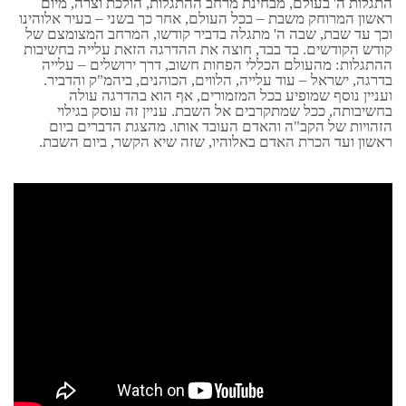
התגלות ה' בעולם, מבחינת מרחב ההתגלות, הולכת וצרה, מיום
ראשון המרוחק משבת – בכל העולם, אחר כך בשני – בעיר אלוהינו
וכך עד שבת, שבה ה' מתגלה בדביר קודשו, המרחב המצומצם של
קודש הקודשים. בד בבד, חוצה את ההדרגה הזאת עלייה בחשיבות
ההתגלות: מהעולם הכללי הפחות חשוב, דרך ירושלים – עלייה
בדרגה, ישראל – עוד עלייה, הלווים, הכוהנים, ביהמ"ק והדביר.
ועניין נוסף שמופיע בכל המזמורים, אף הוא בהדרגה עולה
בחשיבותה, ככל שמתקרבים אל השבת. עניין זה עוסק בגילוי
הזהויות של הקב"ה והאדם העובד אותו. מהצגת הדברים ביום
ראשון ועד הכרת האדם באלוהיו, שזה שיא הקשר, ביום השבת.