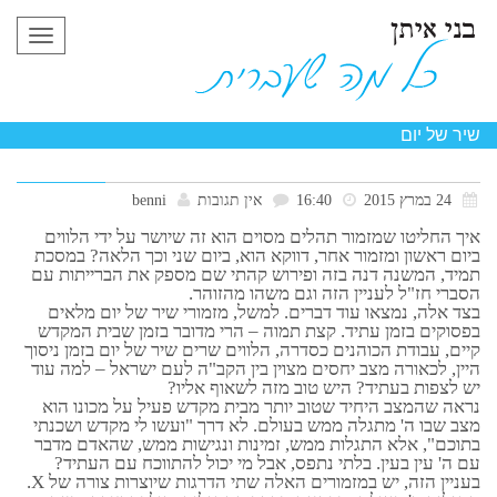
תפריט
שיר של יום
24 במרץ 2015
16:40
אין תגובות
benni
איך החליטו שמזמור תהלים מסוים הוא זה שיושר על ידי הלווים
ביום ראשון ומזמור אחר, דווקא הוא, ביום שני וכך הלאה? במסכת
תמיד, המשנה דנה בזה ופירוש קהתי שם מספק את הברייתות עם
הסברי חז"ל לעניין הזה וגם משהו מהזוהר.
בצד אלה, נמצאו עוד דברים. למשל, מזמורי שיר של יום מלאים
בפסוקים בזמן עתיד. קצת תמוה – הרי מדובר בזמן שבית המקדש
קיים, עבודת הכוהנים כסדרה, הלווים שרים שיר של יום בזמן ניסוך
היין, לכאורה מצב יחסים מצוין בין הקב"ה לעם ישראל – למה עוד
יש לצפות בעתיד? היש טוב מזה לשאוף אליו?
נראה שהמצב היחיד שטוב יותר מבית מקדש פעיל על מכונו הוא
מצב שבו ה' מתגלה ממש בעולם. לא דרך "ועשו לי מקדש ושכנתי
בתוכם", אלא התגלות ממש, זמינות ונגישות ממש, שהאדם מדבר
עם ה' עין בעין. בלתי נתפס, אבל מי יכול להתווכח עם העתיד?
בעניין הזה, יש במזמורים האלה שתי הדרגות שיוצרות צורה של X.