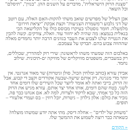
"סצנת הרוק הישראלית", מדברים על השנים ההן. "בנזין", "תיסלם"
וכל השאר.
אכן הצליל של מפרשים שואב משתי להקות-האֵם האלה, עם רוטב
של דני גלבוע ו"משמרת הצניעות" וקצת אבקת "יציאת חירום"
מלמעלה. חומר נוסטלגי בעיקרו מבוסס כולו על הקלישאה הכי
בנאלית בנמצא: מה שהיה לא יחזור עוד. וואלה, צודקים. קשה להבין
את הנטייה שלנו לצבוע את העבר בגוונים הרבה יותר נחמדים מאלה
שההווה צבוע בהם. תבדקו על עצמכם.
באלבום הזה שמעתי משהו לראשונה: שירי רוק למהדרין, שכוללים,
רק במעברים, משפטים מוזיקליים של מוזיקה ים-תיכונית. שילוב
נחמד.
אבידן עזרא (כותב ומלחין הכול, סולן וגיטרות) שר מאוד אנרגטי. אין
יותר מדי מנגינה, רק אותם שישה-שבעה אקורדים וקצב די קבוע, אבל
זה הרוק, בייבי ואתה לא אומר ליוצר שכל השירים שלו דומים אחד
לשני. בטח שהם דומים, אותו אחד יצר אותם. עזרא מגיש את הרוק
הזה כל כך אמתי, שבא לרקוד ולצרוח, למה לא. אם אנחנו כבר פה,
נזכיר את כולם: אלון גילרון – גיטרות, יובל רוזין – בס ועמרי אלעזרי –
תופים.
"משחק של ילדים" – אחלה דיסק. מתי אתה יודע שמשהו מוצלח?
כשאתה כבר רוצה לשמוע את ההמשך שלו.
« הקודם