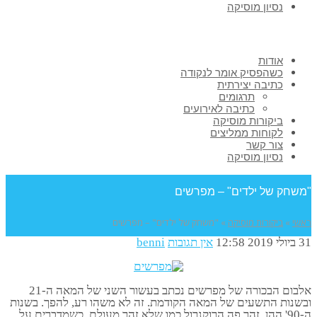
נסיון מוסיקה
אודות
כשהפסיק אומר לנקודה
כתיבה יצירתית
תרגומים
כתיבה לאירועים
ביקורות מוסיקה
לקוחות ממליצים
צור קשר
נסיון מוסיקה
"משחק של ילדים" – מפרשים
ראשי
»
ביקורות מוסיקה
»
"משחק של ילדים" – מפרשים
31 ביולי 2019
12:58
אין תגובות
benni
אלבום הבכורה של מפרשים נכתב בעשור השני של המאה ה-21
ובשנות התשעים של המאה הקודמת. זה לא משהו רע, להפך. בשנות
ה-90' ההן, זהר פה הרוקנרול כמו שלא זהר מעולם. כשמדברים על