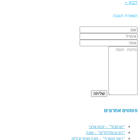
הבא »
השארת תגובה
פוסטים אחרונים
"יש מבול" – יונתן ארצי
"רובים ותלתלים" – טונה
"ראפ מטורף" – טונה (איתי זבולון)