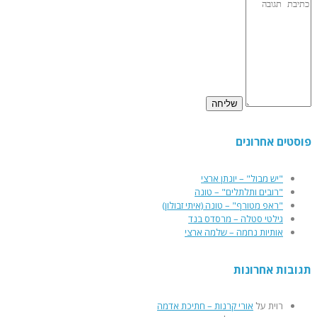
פוסטים אחרונים
"יש מבול" – יונתן ארצי
"רובים ותלתלים" – טונה
"ראפ מטורף" – טונה (איתי זבולון)
גילטי סטלה – מרסדס בנד
אותיות נחמה – שלמה ארצי
תגובות אחרונות
רוית
על
אורי קרנות – חתיכת אדמה