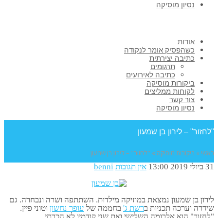
נסיון מוסיקה
אודות
כשהפסיק אומר לנקודה
כתיבה יצירתית
תרגומים
כתיבה לאירועים
ביקורות מוסיקה
לקוחות ממליצים
צור קשר
נסיון מוסיקה
"לחזור" – לירון בן שמעון
ראשי
»
ביקורות מוסיקה
»
"לחזור" – לירון בן שמעון
31 ביולי 2019
13:00
אין תגובות
benni
לירון בן שמעון נמצאת במוזיקה מילדוּת. השתתפה ושרה ונבחרה. גם
שידרה וערכה תכניות ב
רשת ג'
בחממה של
עופר נחשון
וטוני פיין.
"לחזור" הוא אלבומה השלישי ואת שני קודמיו לא הכרתי.