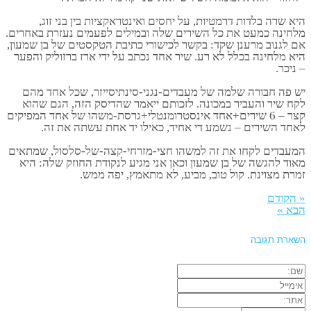
היא שרה בלדות דרמטיות, על יחסים ואינטראקציות בין בני זוג,
מלחינה כמעט את כל השירים שלה ובמילים לפעמים נעזרת באחרים.
אם לגנוב מרענן שקד: בקשר לכישורי כתיבת הטקסטים של בן שמעון,
היא מלחינה בכלל לא רע. שיר אחד נכתב על ידי ארז ברזוליק והפער
– ניכר.
יש פה חבורה שלמה של מעבדים-נגני-סינתיסייזר, שכל אחד מהם
לקח שיר והעביר במכונה. לזכותם ייאמר שהדיסק הזה, הגם שהוא
קצר – 6 שירים+אחד אינסטרומנטלי+גרסת-משהו של אחד המפיקים
לאחד השירים – נשמע די אחיד, כאילו יד אחת עשתה את זה.
המעבדים לקחו את זה למשהו חצי-מזרחי-קצה-של-סלסול, שמתאים
מאוד להגשה של בן שמעון וכאן אני מגיע לנקודת החוזק שלה: היא
זמרת מצוינת. קול טוב, מביע, לא מתאמץ, יפה ממש.
« הקודם
הבא »
השארת תגובה