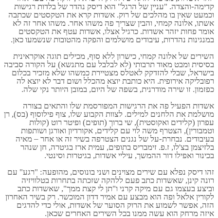
קדימה-והצדה. "עניין של הרגל" הוא דיסק נהדר של בלדות רגישות
וכמעט שאין בו מהלכים של רוק. אשדות קרא את הטקסטים שכתבה
אשתו, אלונה קמחי, והבין שצריך פה משהו אחר. משהו אחר זה לא
אומר פחות יזהר אשדות. כרגיל אצלו, אשדות עטף את הטקסטים
במנגינות נהדרות, עיבודים מושלמים והפקה מהטובות שנשמעו כאן.
השירים של אלונה קמחי, כישרון ללא סוף, מכילים תוגה אוקראינית
בסיסית ומבט מאוד תרבותי (לא לבלבל עם מתנשא) על הקורה סביבה
בישראל, שבלי להזדקק לאטלס מצטיירת כמשהו שלא מזכיר בכלום
רפובליקה אירופית. היא כותבת יוצא מהכלל ושום דבר לא יוצא לה
כפזמון. זו שירה מודרנית, בשפה של היום, במובן היותר נקי שלה.
אשדות הפעיל פה את הרגישות המפורסמת שלו והתאים בצורה
מושלמת את הלחנים למילים. לצוות הקבוע שלו, צוף פילוסוף (בס), רן
עפרון (קלידים ואקוסטית), שי ברוך (תופים) ופיטר רוט (קולות
וטמבורין), הצטרף משה לוי עם קלידים, אקורדיון ואורגן ושותפות
בעיבודים. נבחרת-על של נגנים הצטרפה בשיר זה או אחר – מאיה
בלזיצמן בצ'לו, ז.פ. זימבריס בתופים, עמית ארז בגיטרה, חן שנהר
בכינור ואפילו דור ההמשך, עיליי אשדות, בגיטרות וסינטי.
זהו דיסק נפלא עם שירים מצוינים ושני בונוסים, מהופעה: "רגע" עם
רונה קינן, שאשדות כתב פעם ללהקה שזכתה בתחרות בטלוויזיה
וביצע בעצמו גם עם מיקה קרני ו"תן לי קצת ממך", שאשדות כתב
לקורין אלאל ופה הוא מבצע עם אמיר דדון המוכשר. רק בשיר האחרון
הזה, אפשר לשמוע את הרוק הסוער של אשדות, אולי כדי להדגים
איזה מרחק הוא עשה ממנו בכל השירים האחרים שכאן.