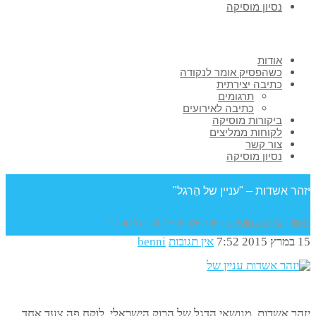
נסיון מוסיקה
אודות
כשהפסיק אומר לנקודה
כתיבה יצירתית
תרגומים
כתיבה לאירועים
ביקורות מוסיקה
לקוחות ממליצים
צור קשר
נסיון מוסיקה
יזהר אשדות – "עניין של הֵרגל"
ראשי
»
ביקורות מוסיקה
»
יזהר אשדות – "עניין של הֵרגל"
15 במרץ 2015
7:52
אין תגובות
benni
יזהר אשדות, מנושאי הדגל של הרוק הישראלי, לוקח פה צעד אחד