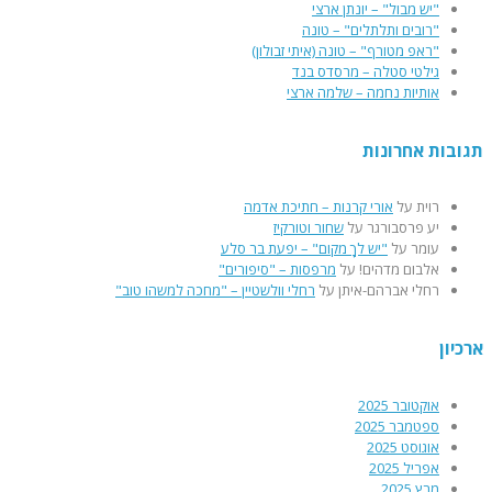
"יש מבול" – יונתן ארצי
"רובים ותלתלים" – טונה
"ראפ מטורף" – טונה (איתי זבולון)
גילטי סטלה – מרסדס בנד
אותיות נחמה – שלמה ארצי
תגובות אחרונות
רוית
על
אורי קרנות – חתיכת אדמה
יע פרסבורגר
על
שחור וטורקיז
עומר
על
"יש לךָ מקום" – יפעת בר סלע
אלבום מדהים!
על
מרפסות – "סיפורים"
רחלי אברהם-איתן
על
רחלי וולשטיין – "מחכה למשהו טוב"
ארכיון
אוקטובר 2025
ספטמבר 2025
אוגוסט 2025
אפריל 2025
מרץ 2025