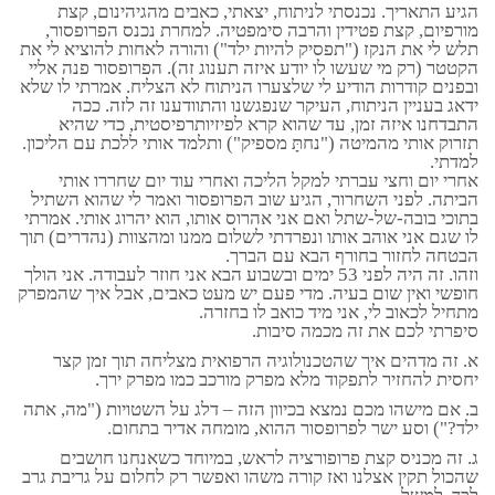
הגיע התאריך. נכנסתי לניתוח, יצאתי, כאבים מהגיהינום, קצת
מורפיום, קצת פטידין והרבה סימפטיה. למחרת נכנס הפרופסור,
תלש לי את הנקז ("תפסיק להיות ילד") והורה לאחות להוציא לי את
הקטטר (רק מי שעשו לו יודע איזה תענוג זה). הפרופסור פנה אליי
ובפנים קודרות הודיע לי שלצערו הניתוח לא הצליח. אמרתי לו שלא
ידאג בעניין הניתוח, העיקר שנפגשנו והתוודענו זה לזה. ככה
התבדחנו איזה זמן, עד שהוא קרא לפיזיותרפיסטית, כדי שהיא
תזרוק אותי מהמיטה ("נחתָּ מספיק") ותלמד אותי ללכת עם הליכון.
למדתי.
אחרי יום וחצי עברתי למקל הליכה ואחרי עוד יום שחררו אותי
הביתה. לפני השחרור, הגיע שוב הפרופסור ואמר לי שהוא השתיל
בתוכי בובה-של-שתל ואם אני אהרוס אותו, הוא יהרוג אותי. אמרתי
לו שגם אני אוהב אותו ונפרדתי לשלום ממנו ומהצוות (נהדרים) תוך
הבטחה לחזור בחורף הבא עם הברך.
וזהו. זה היה לפני 53 ימים ובשבוע הבא אני חוזר לעבודה. אני הולך
חופשי ואין שום בעיה. מדי פעם יש מעט כאבים, אבל איך שהמפרק
מתחיל לכאוב לי, אני מיד כואב לו בחזרה.
סיפרתי לכם את זה מכמה סיבות.
א. זה מדהים איך שהטכנולוגיה הרפואית מצליחה תוך זמן קצר
יחסית להחזיר לתפקוד מלא מפרק מורכב כמו מפרק ירך.
ב. אם מישהו מכם נמצא בכיוון הזה – דלג על השטויות ("מה, אתה
ילד?") וסע ישר לפרופסור ההוא, מומחה אדיר בתחום.
ג. זה מכניס קצת פרופורציה לראש, במיוחד כשאנחנו חושבים
שהכול תקין אצלנו ואז קורה משהו ואפשר רק לחלום על גריבת גרב